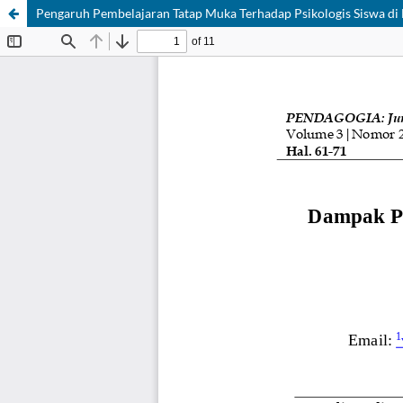
Pengaruh Pembelajaran Tatap Muka Terhadap Psikologis Siswa 