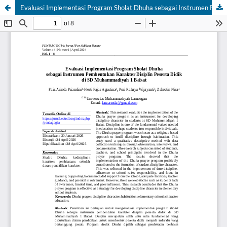
Evaluasi Implementasi Program Sholat Dhuha sebagai Instrumen Pembentukan Karakter Disiplin Peserta Didik di SD Muhammadiyah 1 Babat